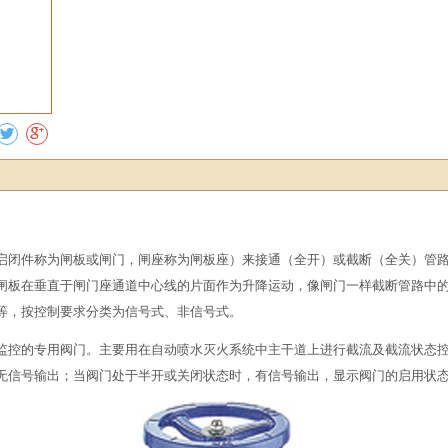
收藏
启闭件称为闸板或闸门，闸座称为闸板座）来接通（全开）或截断（全关）管
闸板在垂直于闸门座通道中心线的片面作为升降运动，像闸门一样截断管路中
等，按控制要求分类为信号式、非信号式。
监控的专用阀门。主要用在自动喷水灭火系统中主干道上进行截流及截流状态
无信号输出；当阀门处于半开或关闭状态时，有信号输出，显示阀门的启用状